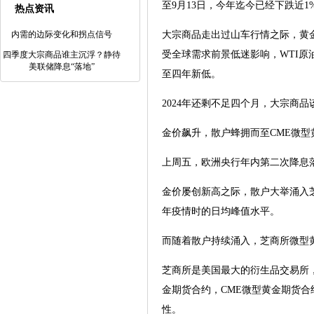
至9月13日，今年迄今已经下跌近1
热点资讯
内需的边际变化和拐点信号
大宗商品走出过山车行情之际，黄
受全球需求前景低迷影响，WTI原油
四季度大宗商品谁主沉浮？静待
美联储降息“落地”
至四年新低。
2024年还剩不足四个月，大宗商
金价飙升，散户蜂拥而至CME微型黄
上周五，欧洲央行年内第二次降息落
金价屡创新高之际，散户大举涌入芝商
年疫情时的日均峰值水平。
而随着散户持续涌入，芝商所微型黄
芝商所是美国最大的衍生品交易所
金期货合约，CME微型黄金期货
性。