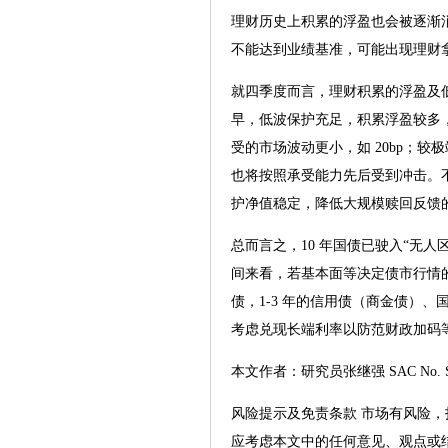
理财历史上积累的浮盈也会被逐渐
不能达到业绩基准，可能出现理财
就四季度而言，理财积累的浮盈及
早，低波保护充足，积累浮盈较多，
受的市场波动更小，如 20bp；
也将按照承受能力先后受到冲击。不
护净值稳定，降低大规模赎回反馈的
总而言之，10 年国债已驶入“无
间来看，若基本面等决定债市行情的
债，1-3 年的信用债（商金债）
考虑兑现长端利率以防范财政加码
本文作者：研究员张继强 SAC No
风险提示及免责条款 市场有风险
应考虑本文中的任何意见、观点或