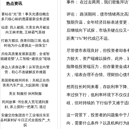
事件： 在过去两周，我们密集拜
热点资讯
要站在“光”里！事关光通信概念
评论： 路演期间，债市情绪再次高
多只核心标的透露最新业务进展
预期升温，全年经济目标表述变更，
仙逆: 四人被困, 大美女冉月被迫
后继续向下试探，市场关键点位又一次被突
向王林求救, 王林霸气英雄
距离“1%”时代或已不远。
打败方腊后, 燕青归隐江湖, 临走
时他为什么要挑走一担珠宝?
尽管债市表现良好，但投资者却各
共绘高质量发展新蓝图，全省智
力较大，资产端难以操作。此外，
能建造暨“人工智能+建筑业”现场
险降低投资端压力，但存量资金成本
身边人讲身边事丨从军营走向警
营，初心不改破解反诈难题
大，缩表合理不合情。理财担心债
美国密歇根州州长：关税正在伤
害美汽车产业_大皖新闻 | 安徽
然而拉长时间来看，存款利率下降
美女 制服控 休闲制服
率过快下行，低利率环境下不仅仅
民间故事: 书生夜入荒宅遇到寡
歧，但对持续的 下行似乎又难于
妇, 床上摸到一把屠刀, 逃过
这一背景下，投资者的问题集中于
安徽交控集团首个工业项目东至
县柯家村矿今日正式全面投产_大
向，需要什么条件？以及机构行为
皖