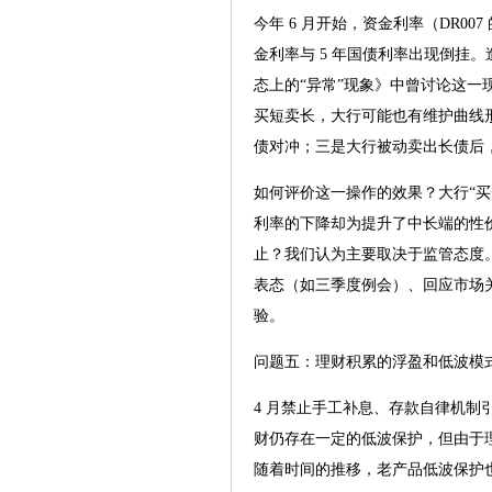
今年 6 月开始，资金利率（DR00
金利率与 5 年国债利率出现倒挂。
态上的“异常”现象》中曾讨论这一
买短卖长，大行可能也有维护曲线
债对冲；三是大行被动卖出长债后，
如何评价这一操作的效果？大行“
利率的下降却为提升了中长端的性
止？我们认为主要取决于监管态度
表态（如三季度例会）、回应市场
验。
问题五：理财积累的浮盈和低波模
4 月禁止手工补息、存款自律机
财仍存在一定的低波保护，但由于
随着时间的推移，老产品低波保护